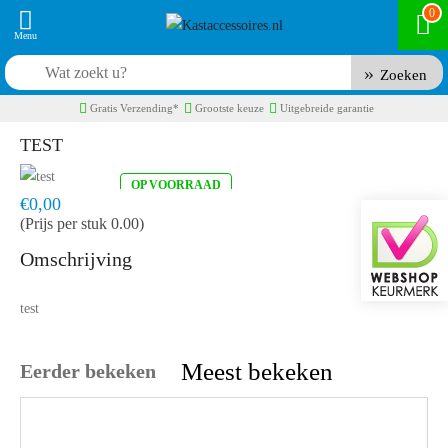
0
Zoeken
Gratis Verzending*
Grootste keuze
Uitgebreide garantie
TEST
OP VOORRAAD
Product code:
test
Snel in huis, 1 á 2 werkdagen
€0,00
(Prijs per stuk 0.00)
Omschrijving
test
Meest bekeken
Eerder bekeken