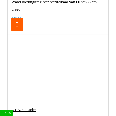
Wand kledinglift zilver, verstelbaar van 60 tot 83 cm
breed.
€69,00
Laarzenhouder
-14 %