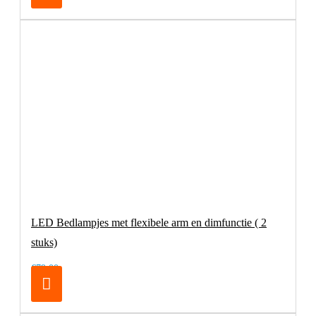
LED Bedlampjes met flexibele arm en dimfunctie ( 2
stuks)
€79,00