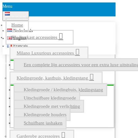
Menu
Nederlands
Home
Nederlands
Kledingkast accessoires
English
Français
Milano Luxurious accessoires
Een complete lijn accessoires voor een extra luxe uitstrali
Kledingroede, kastbuis, kledingstang
Kledingroede / kledingbuis, kledingstang
Uitschuifbare kledingroede
Kledingroede met verlichting
Kledingroede houders
Schuifbare jashaken
Garderobe accessoires