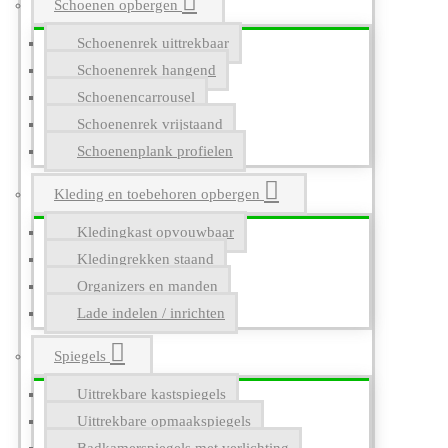
Schoenen opbergen
Schoenenrek uittrekbaar
Schoenenrek hangend
Schoenencarrousel
Schoenenrek vrijstaand
Schoenenplank profielen
Kleding en toebehoren opbergen
Kledingkast opvouwbaar
Kledingrekken staand
Organizers en manden
Lade indelen / inrichten
Spiegels
Uittrekbare kastspiegels
Uittrekbare opmaakspiegels