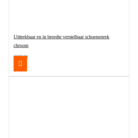
Uittrekbaar en in breedte verstelbaar schoenenrek
chroom
€105,00