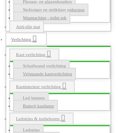
Flessen- en glazenhouders
Stofzuiger en strijkijzer opbergen
Wasmachine - toilet rek
Anti-slip mat
Verlichting
Kast verlichting
Schuifwand verlichting
Vrijstaande kastverlichting
Kastinterieur verlichting
Led lampen
Batterij kastlamp
Ledstrips & toebehoren
Ledstrips