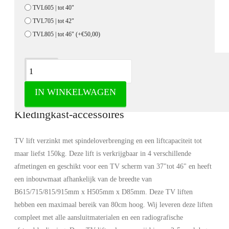
TVL605 | tot 40"
TVL705 | tot 42"
TVL805 | tot 46"
(+€50,00)
Omschrijving
IN WINKELWAGEN
TV lift electrisch met afstandsbediening -
Kledingkast-accessoires
TV lift verzinkt met spindeloverbrenging en een liftcapaciteit tot
maar liefst 150kg. Deze lift is verkrijgbaar in 4 verschillende
afmetingen en geschikt voor een TV scherm van 37"tot 46" en heeft
een inbouwmaat afhankelijk van de breedte van
B615/715/815/915mm x H505mm x D85mm. Deze TV liften
hebben een maximaal bereik van 80cm hoog. Wij leveren deze liften
compleet met alle aansluitmaterialen en een radiografische