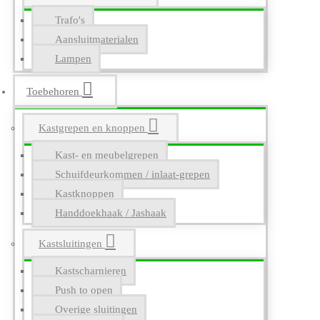
Trafo's
Aansluitmaterialen
Lampen
Toebehoren
Kastgrepen en knoppen
Kast- en meubelgrepen
Schuifdeurkommen / inlaat-grepen
Kastknoppen
Handdoekhaak / Jashaak
Kastsluitingen
Kastscharnieren
Push to open
Overige sluitingen