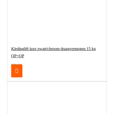
Kledinglift luxe zwart/chroom draagvermogen 15 kg
OP=OP
€69,00