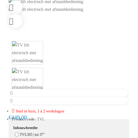
Snel in huis, 1 á 2 werkdagen
€449,00
Product code:
TVL
Inbouwbreedte
TVL505 | tot 37"