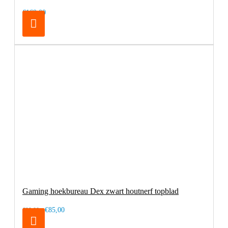
€169,00
Gaming hoekbureau Dex zwart houtnerf topblad
€85,00
€99,00