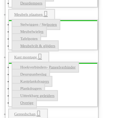
Deurdempers
Meubels plaatsen
Stelwiggen / Stelpoten
Meubelwielen
Tafelpoten
Meubelvilt & glijders
Kast montage
Hoekverbinders- Paneelverbinder
Deurspanbeslag
Kastplankdragers
Plankdragers
Uittrekbare geleiders
Overige
Gereedschap