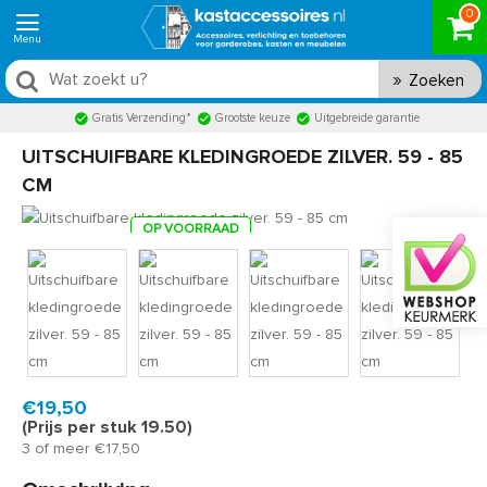
0
Zoeken
Gratis Verzending*
Grootste keuze
Uitgebreide garantie
UITSCHUIFBARE KLEDINGROEDE ZILVER. 59 - 85
CM
OP VOORRAAD
Product code:
KR95S
Snel in huis, 1 á 2 werkdagen
€19,50
(Prijs per stuk 19.50)
3 of meer €17,50