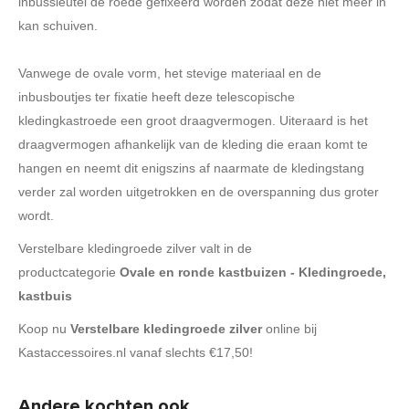
inbussleutel de roede gefixeerd worden zodat deze niet meer in
kan schuiven.
Vanwege de ovale vorm, het stevige materiaal en de
inbusboutjes ter fixatie heeft deze telescopische
kledingkastroede een groot draagvermogen. Uiteraard is het
draagvermogen afhankelijk van de kleding die eraan komt te
hangen en neemt dit enigszins af naarmate de kledingstang
verder zal worden uitgetrokken en de overspanning dus groter
wordt.
Verstelbare kledingroede zilver valt in de
productcategorie
Ovale en ronde kastbuizen - Kledingroede,
kastbuis
Koop nu
Verstelbare kledingroede zilver
online bij
Kastaccessoires.nl vanaf slechts €17,50!
Andere kochten ook