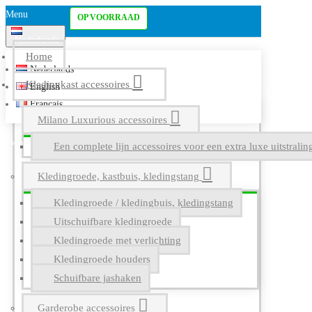
Menu
OP VOORRAAD
Nederlands
Home
Nederlands
Kledingkast accessoires
English
Français
Milano Luxurious accessoires
Een complete lijn accessoires voor een extra luxe uitstrali
Kledingroede, kastbuis, kledingstang
Kledingroede / kledingbuis, kledingstang
Uitschuifbare kledingroede
Kledingroede met verlichting
Kledingroede houders
Schuifbare jashaken
Garderobe accessoires