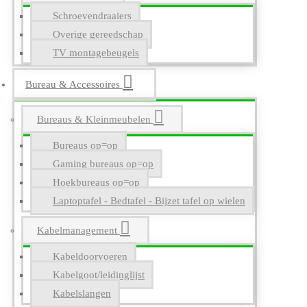
Schroevendraaiers
Overige gereedschap
TV montagebeugels
Bureau & Accessoires
Bureaus & Kleinmeubelen
Bureaus op=op
Gaming bureaus op=op
Hoekbureaus op=op
Laptoptafel - Bedtafel - Bijzet tafel op wielen
Kabelmanagement
Kabeldoorvoeren
Kabelgoot/leidinglijst
Kabelslangen