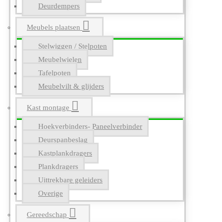
Deurdempers
Meubels plaatsen
Stelwiggen / Stelpoten
Meubelwielen
Tafelpoten
Meubelvilt & glijders
Kast montage
Hoekverbinders- Paneelverbinder
Deurspanbeslag
Kastplankdragers
Plankdragers
Uittrekbare geleiders
Overige
Gereedschap