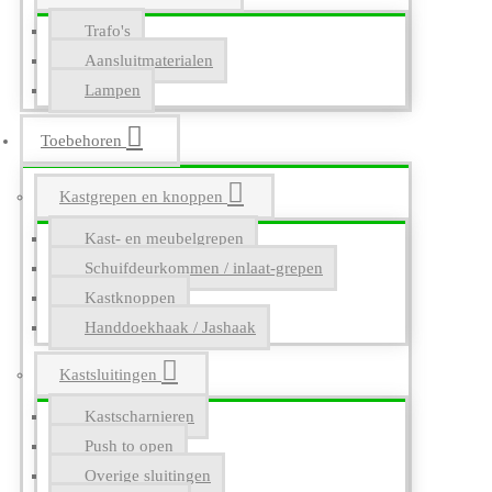
Trafo's
Aansluitmaterialen
Lampen
Toebehoren
Kastgrepen en knoppen
Kast- en meubelgrepen
Schuifdeurkommen / inlaat-grepen
Kastknoppen
Handdoekhaak / Jashaak
Kastsluitingen
Kastscharnieren
Push to open
Overige sluitingen