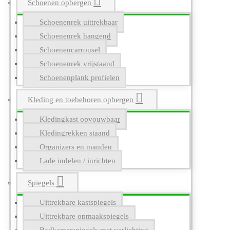
Schoenen opbergen
Schoenenrek uittrekbaar
Schoenenrek hangend
Schoenencarrousel
Schoenenrek vrijstaand
Schoenenplank profielen
Kleding en toebehoren opbergen
Kledingkast opvouwbaar
Kledingrekken staand
Organizers en manden
Lade indelen / inrichten
Spiegels
Uittrekbare kastspiegels
Uittrekbare opmaakspiegels