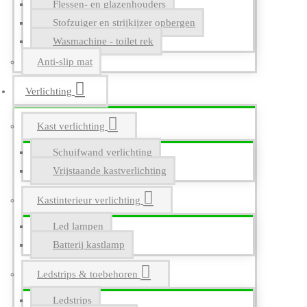
Flessen- en glazenhouders
Stofzuiger en strijkijzer opbergen
Wasmachine - toilet rek
Anti-slip mat
Verlichting
Kast verlichting
Schuifwand verlichting
Vrijstaande kastverlichting
Kastinterieur verlichting
Led lampen
Batterij kastlamp
Ledstrips & toebehoren
Ledstrips