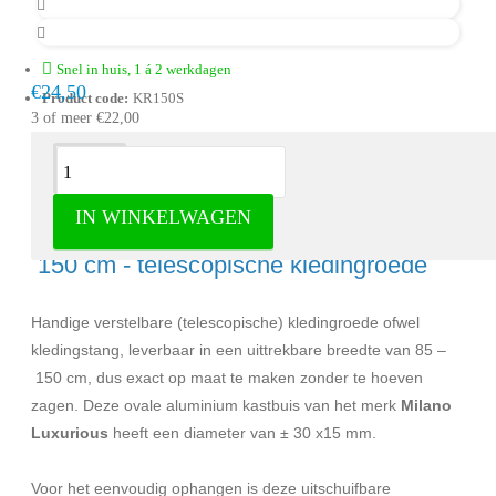
Snel in huis, 1 á 2 werkdagen
€24,50
Product code:
KR150S
3 of meer €22,00
Omschrijving
IN WINKELWAGEN
Uittrekbare kledingroede zilver van 85 –
150 cm - telescopische kledingroede
Handige verstelbare (telescopische) kledingroede ofwel
kledingstang, leverbaar in een uittrekbare breedte van 85 –
150 cm, dus exact op maat te maken zonder te hoeven
zagen. Deze ovale aluminium kastbuis van het merk
Milano
Luxurious
heeft een diameter van ± 30 x15 mm.
Voor het eenvoudig ophangen is deze uitschuifbare