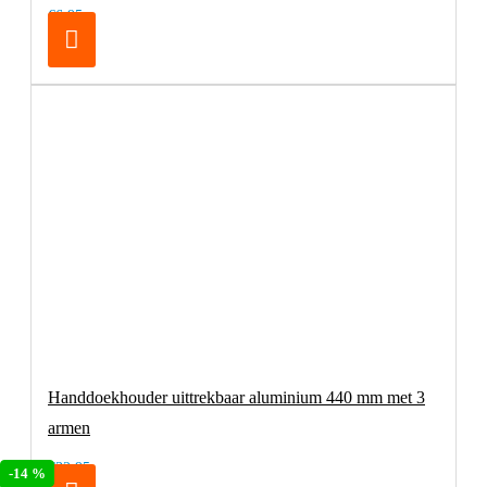
€6,95
Handdoekhouder uittrekbaar aluminium 440 mm met 3
armen
€32,95
-14 %