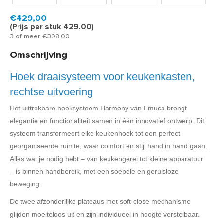
Product code:
HAR3135
Binnen 5 tot 10 werkdagen geleverd
€429,00
(Prijs per stuk 429.00)
3 of meer €398,00
Omschrijving
Hoek draaisysteem voor keukenkasten,
rechtse uitvoering
Het uittrekbare hoeksysteem Harmony van Emuca brengt
elegantie en functionaliteit samen in één innovatief ontwerp. Dit
systeem transformeert elke keukenhoek tot een perfect
georganiseerde ruimte, waar comfort en stijl hand in hand gaan.
Alles wat je nodig hebt – van keukengerei tot kleine apparatuur
– is binnen handbereik, met een soepele en geruisloze
beweging.
De twee afzonderlijke plateaus met soft-close mechanisme
glijden moeiteloos uit en zijn individueel in hoogte verstelbaar.