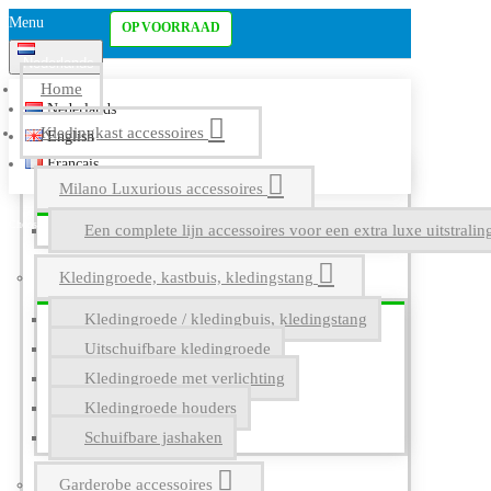
Menu
OP VOORRAAD
Nederlands
Home
Nederlands
Kledingkast accessoires
English
Français
Milano Luxurious accessoires
Een complete lijn accessoires voor een extra luxe uitstrali
Kledingroede, kastbuis, kledingstang
Kledingroede / kledingbuis, kledingstang
Uitschuifbare kledingroede
Kledingroede met verlichting
Kledingroede houders
Schuifbare jashaken
Garderobe accessoires