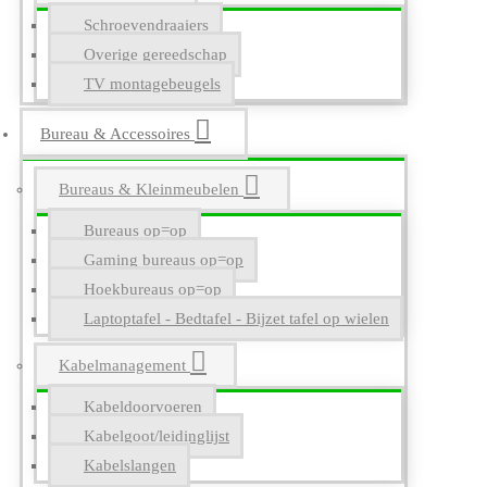
Schroevendraaiers
Overige gereedschap
TV montagebeugels
Bureau & Accessoires
Bureaus & Kleinmeubelen
Bureaus op=op
Gaming bureaus op=op
Hoekbureaus op=op
Laptoptafel - Bedtafel - Bijzet tafel op wielen
Kabelmanagement
Kabeldoorvoeren
Kabelgoot/leidinglijst
Kabelslangen