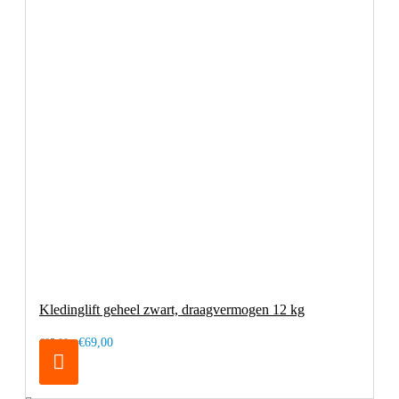
Kledinglift geheel zwart, draagvermogen 12 kg
€69,00
€85,00