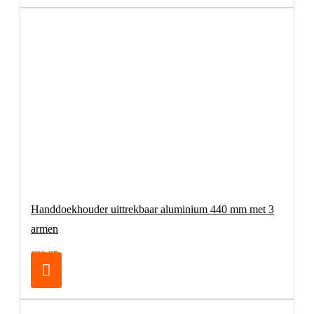
Handdoekhouder uittrekbaar aluminium 440 mm met 3
armen
€32,95