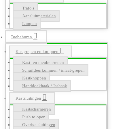
Trafo's
Aansluitmaterialen
Lampen
Toebehoren
Kastgrepen en knoppen
Kast- en meubelgrepen
Schuifdeurkommen / inlaat-grepen
Kastknoppen
Handdoekhaak / Jashaak
Kastsluitingen
Kastscharnieren
Push to open
Overige sluitingen