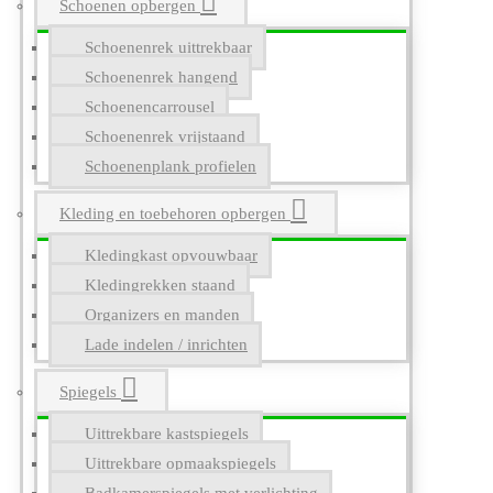
Schoenen opbergen
Schoenenrek uittrekbaar
Schoenenrek hangend
Schoenencarrousel
Schoenenrek vrijstaand
Schoenenplank profielen
Kleding en toebehoren opbergen
Kledingkast opvouwbaar
Kledingrekken staand
Organizers en manden
Lade indelen / inrichten
Spiegels
Uittrekbare kastspiegels
Uittrekbare opmaakspiegels