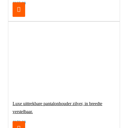
€105,00
Luxe uittrekbare pantalonhouder zilver, in breedte
verstelbaar.
€179,00