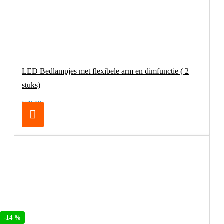
LED Bedlampjes met flexibele arm en dimfunctie ( 2
stuks)
€79,00
-19 %
-14 %