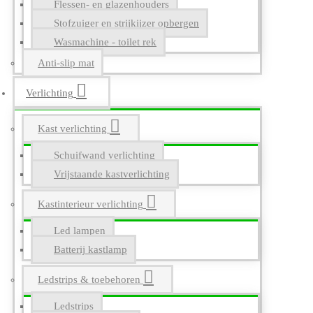
Flessen- en glazenhouders
Stofzuiger en strijkijzer opbergen
Wasmachine - toilet rek
Anti-slip mat
Verlichting
Kast verlichting
Schuifwand verlichting
Vrijstaande kastverlichting
Kastinterieur verlichting
Led lampen
Batterij kastlamp
Ledstrips & toebehoren
Ledstrips