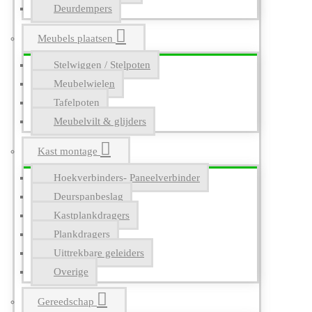
Deurdempers
Meubels plaatsen
Stelwiggen / Stelpoten
Meubelwielen
Tafelpoten
Meubelvilt & glijders
Kast montage
Hoekverbinders- Paneelverbinder
Deurspanbeslag
Kastplankdragers
Plankdragers
Uittrekbare geleiders
Overige
Gereedschap