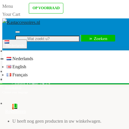
Menu
OP VOORRAAD
Your Cart
Zoeken
Nederlands
Menu
Nederlands
info@kastaccessoires.nl
English
Home
Français
Kledingkast accessoires
+31(0)13 - 462 74 29
Inloggen
0
Registreren
U heeft nog geen producten in uw winkelwagen.