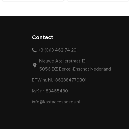
Contact
+31(0)13 462 74 29
Nieuwe Atelierstraat 13
5056 DZ Berkel-Enschot Nederland
BTW nr. NL-862884779B01
KvK nr. 83465480
info@kastaccessoires.nl