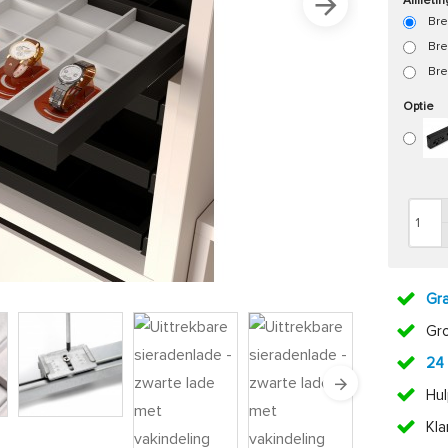
Afmeti
Bre
Bre
Bre
Optie
Gra
Gr
24
Hul
Kl