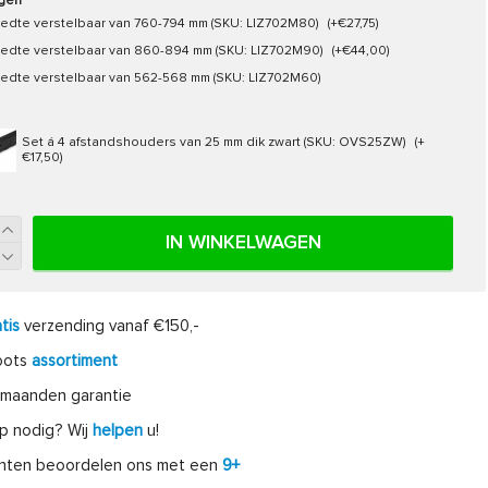
ngen
edte verstelbaar van 760-794 mm (SKU: LIZ702M80)
(+€27,75)
edte verstelbaar van 860-894 mm (SKU: LIZ702M90)
(+€44,00)
edte verstelbaar van 562-568 mm (SKU: LIZ702M60)
Set á 4 afstandshouders van 25 mm dik zwart (SKU: OVS25ZW)
(+
€17,50)
IN WINKELWAGEN
tis
verzending vanaf €150,-
oots
assortiment
maanden garantie
p nodig? Wij
helpen
u!
anten beoordelen ons met een
9+