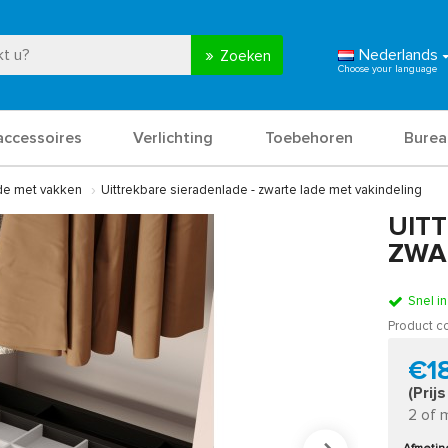
Nederlands
Zoeken
accessoires
Verlichting
Toebehoren
Burea
ade met vakken
Uittrekbare sieradenlade - zwarte lade met vakindeling
UIT
ZWA
Snel i
Product c
€1
(Prij
2 of 