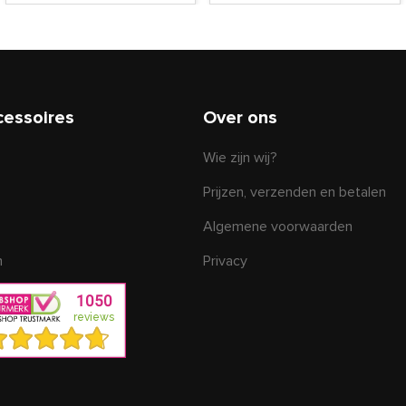
cessoires
Over ons
Wie zijn wij?
Prijzen, verzenden en betalen
Algemene voorwaarden
n
Privacy