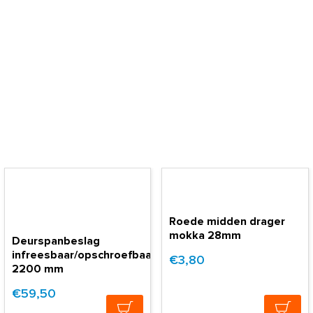
Roede midden drager
mokka 28mm
Deurspanbeslag
infreesbaar/opschroefbaar
€3,80
2200 mm
€59,50