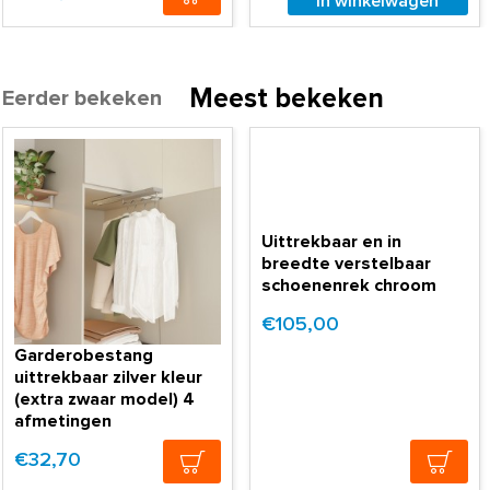
In winkelwagen
Meest bekeken
Eerder bekeken
Uittrekbaar en in
breedte verstelbaar
schoenenrek chroom
€105,00
Garderobestang
uittrekbaar zilver kleur
(extra zwaar model) 4
afmetingen
€32,70