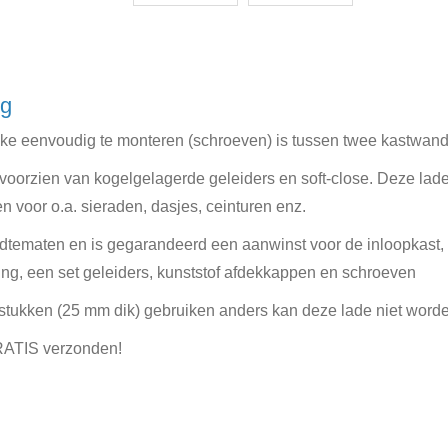
ng
lke eenvoudig te monteren (schroeven) is tussen twee kastwande
 voorzien van kogelgelagerde geleiders en soft-close. Deze lade 
n voor o.a. sieraden, dasjes, ceinturen enz.
edtematen en is gegarandeerd een aanwinst voor de inloopkast, 
ing, een set geleiders, kunststof afdekkappen en schroeven
ulstukken (25 mm dik) gebruiken anders kan deze lade niet word
GRATIS verzonden!