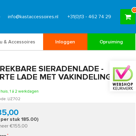
0
info@kastaccessoires.nl
+31(0)13 - 462 74 29
u & Accessoires
Inloggen
Opruiming
TREKBARE SIERADENLADE -
RTE LADE MET VAKINDELING
n huis, 1 á 2 werkdagen
ode:
LIZ702
85,00
s per stuk 185.00)
meer €155,00