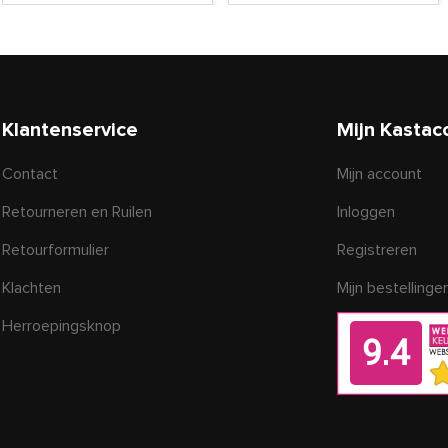
Klantenservice
Mijn Kastac
Contact
Mijn account
Retourneren en Ruilen
Inloggen
Retourformulier
Registreren
Klachten
Mijn bestellinge
Herroepingsknop