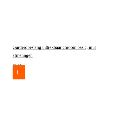
Garderobestang uittrekbaar chroom basic, in 3
afmetingen
€6,95