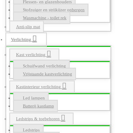
Flessen- en glazenhouders
Stofzuiger en strijkijzer opbergen
Wasmachine - toilet rek
Anti-slip mat
Verlichting
Kast verlichting
Schuifwand verlichting
Vrijstaande kastverlichting
Kastinterieur verlichting
Led lampen
Batterij kastlamp
Ledstrips & toebehoren
Ledstrips