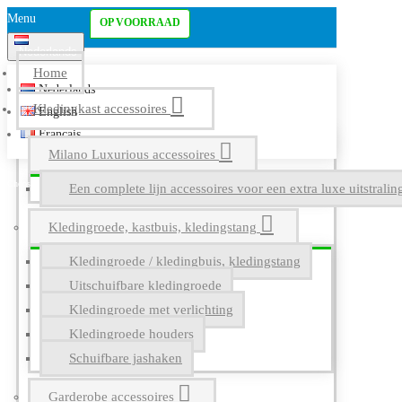
Menu
OP VOORRAAD
Nederlands
Home
Nederlands
Kledingkast accessoires
English
Français
Milano Luxurious accessoires
Een complete lijn accessoires voor een extra luxe uitstrali
Kledingroede, kastbuis, kledingstang
Kledingroede / kledingbuis, kledingstang
Uitschuifbare kledingroede
Kledingroede met verlichting
Kledingroede houders
Schuifbare jashaken
Garderobe accessoires