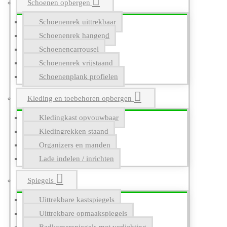
Schoenen opbergen
Schoenenrek uittrekbaar
Schoenenrek hangend
Schoenencarrousel
Schoenenrek vrijstaand
Schoenenplank profielen
Kleding en toebehoren opbergen
Kledingkast opvouwbaar
Kledingrekken staand
Organizers en manden
Lade indelen / inrichten
Spiegels
Uittrekbare kastspiegels
Uittrekbare opmaakspiegels