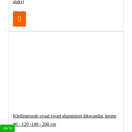
stuks)
€79,00
Kledingroede ovaal zwart aluminium dikwandig, lengte
90 - 120 -149 - 200 cm
-14 %