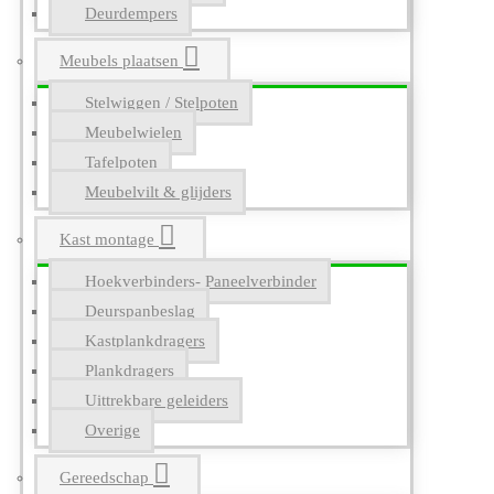
Deurdempers
Meubels plaatsen
Stelwiggen / Stelpoten
Meubelwielen
Tafelpoten
Meubelvilt & glijders
Kast montage
Hoekverbinders- Paneelverbinder
Deurspanbeslag
Kastplankdragers
Plankdragers
Uittrekbare geleiders
Overige
Gereedschap