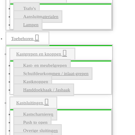
Trafo's
Aansluitmaterialen
Lampen
Toebehoren
Kastgrepen en knoppen
Kast- en meubelgrepen
Schuifdeurkommen / inlaat-grepen
Kastknoppen
Handdoekhaak / Jashaak
Kastsluitingen
Kastscharnieren
Push to open
Overige sluitingen