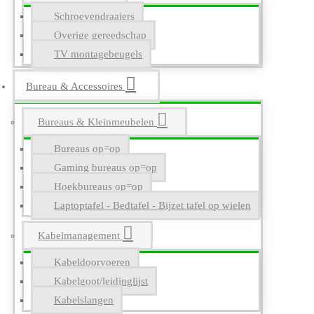
Schroevendraaiers
Overige gereedschap
TV montagebeugels
Bureau & Accessoires
Bureaus & Kleinmeubelen
Bureaus op=op
Gaming bureaus op=op
Hoekbureaus op=op
Laptoptafel - Bedtafel - Bijzet tafel op wielen
Kabelmanagement
Kabeldoorvoeren
Kabelgoot/leidinglijst
Kabelslangen