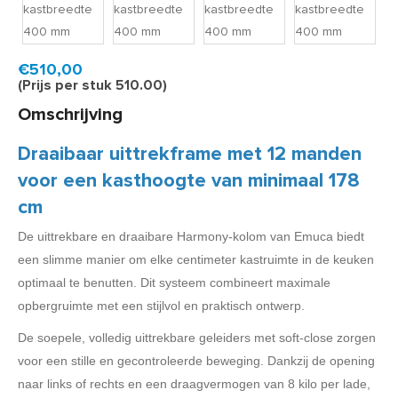
Product code:
HAR3835
Binnen 5 tot 10 werkdagen geleverd
€510,00
(Prijs per stuk 510.00)
Omschrijving
Draaibaar uittrekframe met 12 manden
voor een kasthoogte van minimaal 178
cm
De uittrekbare en draaibare Harmony-kolom van Emuca biedt
een slimme manier om elke centimeter kastruimte in de keuken
optimaal te benutten. Dit systeem combineert maximale
opbergruimte met een stijlvol en praktisch ontwerp.
De soepele, volledig uittrekbare geleiders met soft-close zorgen
voor een stille en gecontroleerde beweging. Dankzij de opening
naar links of rechts en een draagvermogen van 8 kilo per lade,