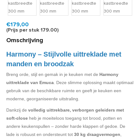
Product code:
HAR2935
Binnen 5 tot 10 werkdagen geleverd
€179,00
(Prijs per stuk 179.00)
Omschrijving
Harmony – Stijlvolle uittreklade met
manden en broodzak
Breng orde, stijl en gemak in je keuken met de
Harmony
uittreklade van Emuca
. Deze slimme oplossing maakt optimaal
gebruik van de beschikbare ruimte en geeft je keuken een
moderne, georganiseerde uitstraling.
Dankzij de
volledig uittrekbare, verborgen geleiders met
soft-close
heb je moeiteloos toegang tot brood, potten en
andere keukenspullen – zonder harde klappen of gedoe. De
lade is robuust en ondersteunt tot
30 kg draagvermogen
,