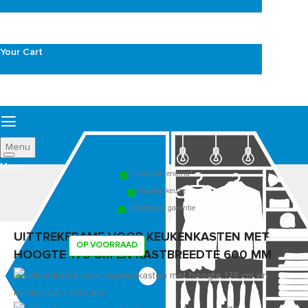
Your Cart
Menu
Gratis Verzending*
Grootste keuze
Uitgebreide garantie
UITTREKFRAME VOOR KEUKENKASTEN MET
OP VOORRAAD
HOOGTE 178 CM EN KASTBREEDTE 600 MM