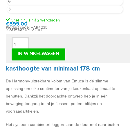
Snel in huis, 1 á 2 werkdagen
€599,00
Product code:
HAR4235
2 of meer €569,00
Omschrijving
IN WINKELWAGEN
Uittrekframe met 12 manden voor een
kasthoogte van minimaal 178 cm
De Harmony-uittrekbare kolom van Emuca is dé slimme
oplossing om elke centimeter van je keukenkast optimaal te
benutten. Dankzij het doordachte ontwerp heb je in één
beweging toegang tot al je flessen, potten, blikjes en
voorraadartikelen.
Het systeem combineert leggers aan de deur met naar buiten