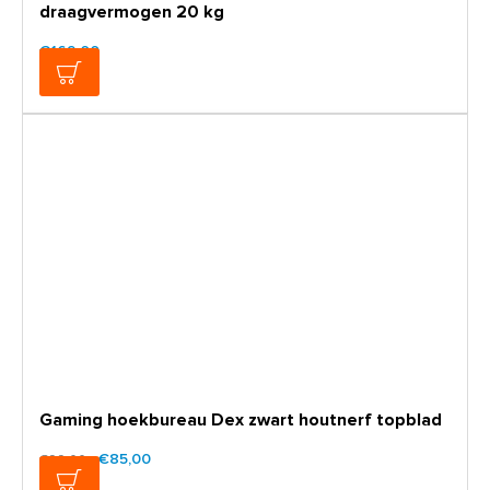
draagvermogen 20 kg
€169,00
Gaming hoekbureau Dex zwart houtnerf topblad
€85,00
€99,00