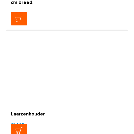
cm breed.
€69,00
Laarzenhouder
€14,95