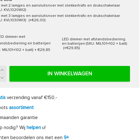
e sets
 met 2 lampjes en aansluitsnoer met stekkertrafo en drukschakelaar
U: KVL1020WI2)
 met 3 lampjes en aansluitsnoer met stekkertrafo en drukschakelaar
U: KVL1030WI3)
(+€26,00)
LED dimmer met afstandsbediening
en batterijen (SKU: MIL101+102 + batt)
(+€29,85)
IN WINKELWAGEN
tis
verzending vanaf €150,-
oots
assortiment
maanden garantie
p nodig? Wij
helpen
u!
anten beoordelen ons met een
9+