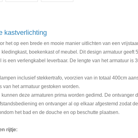
e kastverlichting
 het op een brede en mooie manier uitlichten van een vrijstaan
ledingkast, boekenkast of meubel. Dit design armatuur geeft 5 w
 is een verlengkabel leverbaar. De lengte van het armatuur is 
ampen inclusief stekkertrafo, voorzien van in totaal 400cm aan
tjes van het armatuur gestoken worden.
kunnen deze armaturen prima worden gedimd. De ontvanger dien
fstandsbediening en ontvanger al op elkaar afgestemd zodat dez
 rondom het bad en de douche en op beschutte plaatsen.
 rijtje: