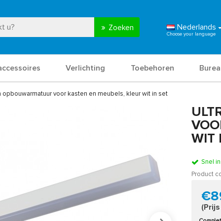
Nederlands
Zoeken
accessoires
Verlichting
Toebehoren
Burea
im opbouwarmatuur voor kasten en meubels, kleur wit in set
ULT
VOO
WIT 
Snel i
Product c
€8
(Prij