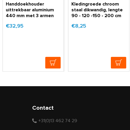
Handdoekhouder
Kledingroede chroom
uittrekbaar aluminium
staal dikwandig, lengte
440 mm met 3 armen
90 - 120 -150 - 200 cm
€32,95
€8,25
Contact
+31(0)13 462 74 29