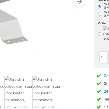
Complet
Set
(SK
Set
(SK
Optie
Gra
Gr
24
Hul
Kl