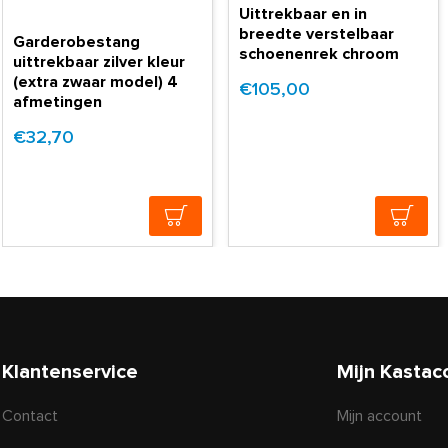
Uittrekbaar en in
breedte verstelbaar
Garderobestang
schoenenrek chroom
uittrekbaar zilver kleur
(extra zwaar model) 4
€105,00
afmetingen
€32,70
Klantenservice
Mijn Kastac
Contact
Mijn account