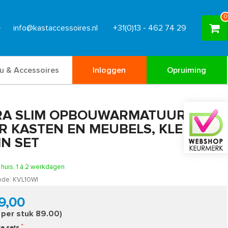
0
info@kastaccessoires.nl
+31(0)13 - 462 74 29
u & Accessoires
Inloggen
Opruiming
RA SLIM OPBOUWARMATUUR
R KASTEN EN MEUBELS, KLEUR
IN SET
n huis, 1 á 2 werkdagen
ode:
KVL10WI
9,00
s per stuk 89.00)