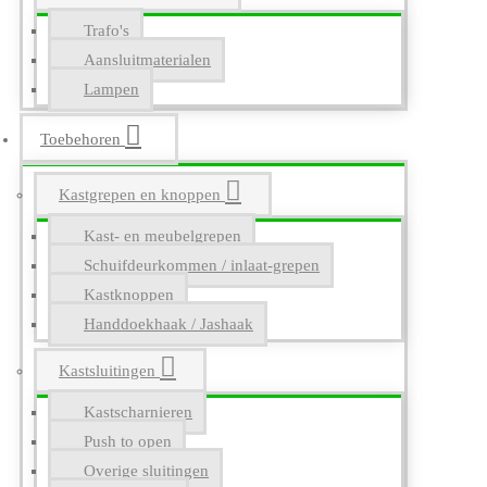
Trafo's
Aansluitmaterialen
Lampen
Toebehoren
Kastgrepen en knoppen
Kast- en meubelgrepen
Schuifdeurkommen / inlaat-grepen
Kastknoppen
Handdoekhaak / Jashaak
Kastsluitingen
Kastscharnieren
Push to open
Overige sluitingen