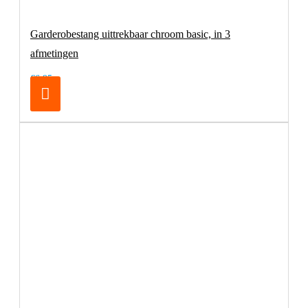
Garderobestang uittrekbaar chroom basic, in 3
afmetingen
€6,95