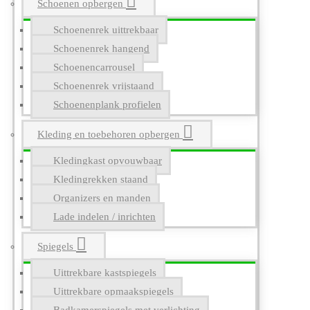
Schoenen opbergen
Schoenenrek uittrekbaar
Schoenenrek hangend
Schoenencarrousel
Schoenenrek vrijstaand
Schoenenplank profielen
Kleding en toebehoren opbergen
Kledingkast opvouwbaar
Kledingrekken staand
Organizers en manden
Lade indelen / inrichten
Spiegels
Uittrekbare kastspiegels
Uittrekbare opmaakspiegels