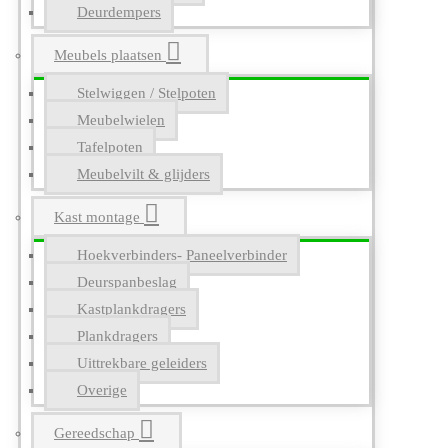
Deurdempers
Meubels plaatsen
Stelwiggen / Stelpoten
Meubelwielen
Tafelpoten
Meubelvilt & glijders
Kast montage
Hoekverbinders- Paneelverbinder
Deurspanbeslag
Kastplankdragers
Plankdragers
Uittrekbare geleiders
Overige
Gereedschap