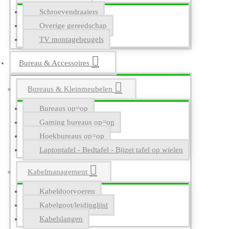
Schroevendraaiers
Overige gereedschap
TV montagebeugels
Bureau & Accessoires
Bureaus & Kleinmeubelen
Bureaus op=op
Gaming bureaus op=op
Hoekbureaus op=op
Laptoptafel - Bedtafel - Bijzet tafel op wielen
Kabelmanagement
Kabeldoorvoeren
Kabelgoot/leidinglijst
Kabelslangen