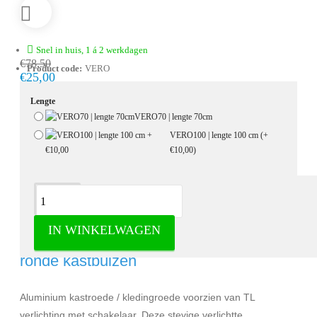
Snel in huis, 1 á 2 werkdagen
€78,50
Product code:
VERO
€25,00
Lengte
VERO70 | lengte 70cm
VERO100 | lengte 100 cm
(+
€10,00)
Omschrijving
IN WINKELWAGEN
Verlichte TL kledingroede - Ovale en
ronde kastbuizen
Aluminium kastroede / kledingroede voorzien van TL
verlichting met schakelaar. Deze stevige verlichtte