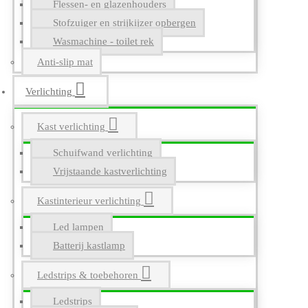
Flessen- en glazenhouders
Stofzuiger en strijkijzer opbergen
Wasmachine - toilet rek
Anti-slip mat
Verlichting
Kast verlichting
Schuifwand verlichting
Vrijstaande kastverlichting
Kastinterieur verlichting
Led lampen
Batterij kastlamp
Ledstrips & toebehoren
Ledstrips