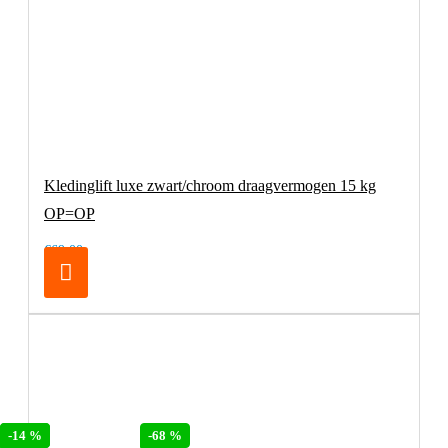
Kledinglift luxe zwart/chroom draagvermogen 15 kg
OP=OP
€69,00
-68 %
-14 %
-68 %