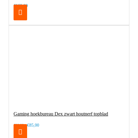
€169,00
Gaming hoekbureau Dex zwart houtnerf topblad
€85,00
€99,00