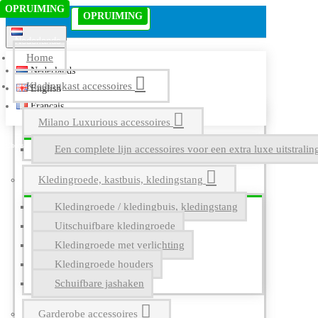
OPRUIMING
Menu
OPRUIMING
OP VOORRAAD
Nederlands
Home
Nederlands
Kledingkast accessoires
English
Français
Milano Luxurious accessoires
Een complete lijn accessoires voor een extra luxe uitstrali
Kledingroede, kastbuis, kledingstang
Kledingroede / kledingbuis, kledingstang
Uitschuifbare kledingroede
Kledingroede met verlichting
Kledingroede houders
Schuifbare jashaken
Garderobe accessoires