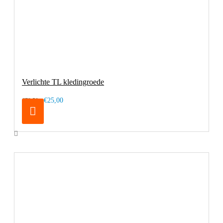
Verlichte TL kledingroede
€25,00
€78,50