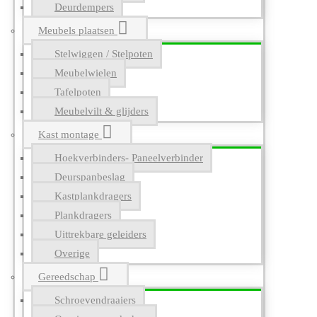
Deurdempers
Meubels plaatsen
Stelwiggen / Stelpoten
Meubelwielen
Tafelpoten
Meubelvilt & glijders
Kast montage
Hoekverbinders- Paneelverbinder
Deurspanbeslag
Kastplankdragers
Plankdragers
Uittrekbare geleiders
Overige
Gereedschap
Schroevendraaiers