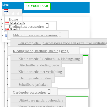
Menu
OP VOORRAAD
Nederlands
Home
Nederlands
Kledingkast accessoires
English
Milano Luxurious accessoires
Français
Een complete lijn accessoires voor een extra luxe uitstrali
Kledingroede, kastbuis, kledingstang
Kledingroede / kledingbuis, kledingstang
Uitschuifbare kledingroede
Kledingroede met verlichting
Kledingroede houders
Schuifbare jashaken
Garderobe accessoires
Uittrekbare garderobehouders
Verstelbare garderobehouders