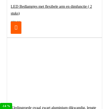
LED Bedlampjes met flexibele arm en dimfunctie ( 2
stuks)
€79,00
-14 %
Kledingroede ovaal zwart aluminium dikwandig, lengte