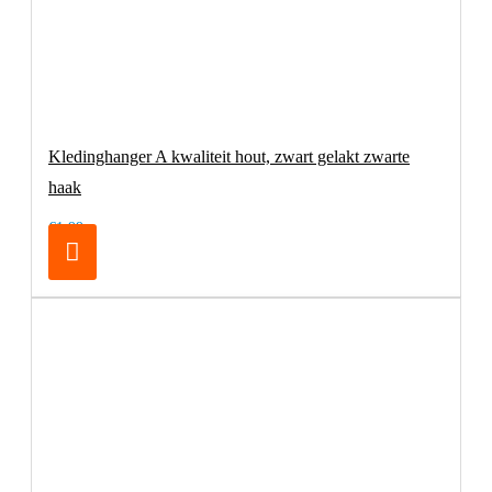
Kledinghanger A kwaliteit hout, zwart gelakt zwarte
haak
€1,99