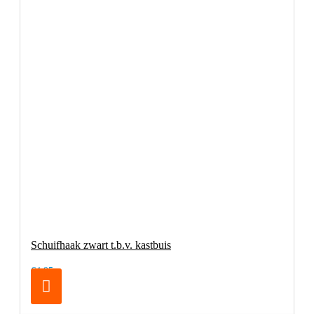
Schuifhaak zwart t.b.v. kastbuis
€4,95