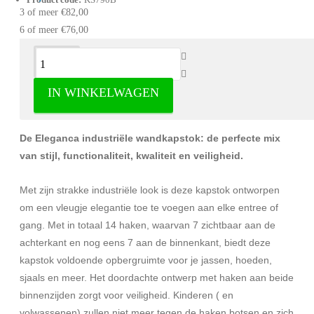
3 of meer €82,00
6 of meer €76,00
Omschrijving
IN WINKELWAGEN
Wandkapstok industrieel met 14 haken
De Eleganca industriële wandkapstok: de perfecte mix
van stijl, functionaliteit, kwaliteit en veiligheid.
Met zijn strakke industriële look is deze kapstok ontworpen
om een vleugje elegantie toe te voegen aan elke entree of
gang. Met in totaal 14 haken, waarvan 7 zichtbaar aan de
achterkant en nog eens 7 aan de binnenkant, biedt deze
kapstok voldoende opbergruimte voor je jassen, hoeden,
sjaals en meer. Het doordachte ontwerp met haken aan beide
binnenzijden zorgt voor veiligheid. Kinderen ( en
volwassenen) zullen niet meer tegen de haken botsen en zich