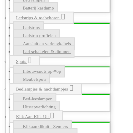
Led lampen
Batterij kastlamp
Ledstrips & toebehoren
Ledstrips
Ledstrip profielen
Aansluit en verlengkabels
Led schakelen & dimmen
Spots
Inbouwspots op-=op
Meubelspots
Bedlampjes & nachtlampjes
Bed-leeslampen
Uitstapverlichting
Klik Aan Klik Uit
Klikaanklikuit - Zenders