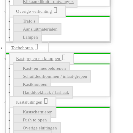
Klikaanklikuit - ontvangers
Overige verlichting
Trafo's
Aansluitmaterialen
Lampen
Toebehoren
Kastgrepen en knoppen
Kast- en meubelgrepen
Schuifdeurkommen / inlaat-grepen
Kastknoppen
Handdoekhaak / Jashaak
Kastsluitingen
Kastscharnieren
Push to open
Overige sluitingen