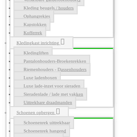
Kleding beugels / houders
Ophangrekjes
Kapstokken
Kofferrek
Kledingkast inrichting
Kledingliften
Pantalonhouders-Broekenrekken
Riemenhouders - Dassenhouders
Luxe ladenboxen
Luxe lade-inzet voor sieraden
Sieradenlade / lade met vakken
Uittrekbare draadmanden
Schoenen opbergen
Schoenenrek uittrekbaar
Schoenenrek hangend