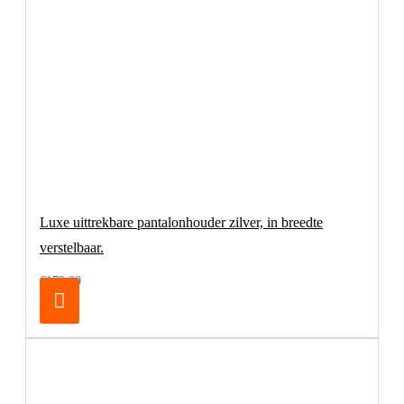
Luxe uittrekbare pantalonhouder zilver, in breedte
verstelbaar.
€179,00