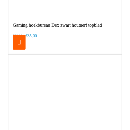
Gaming hoekbureau Dex zwart houtnerf topblad
€85,00
€99,00