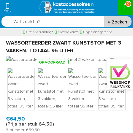
0
Zoeken
Gratis Verzending*
Grootste keuze
Uitgebreide garantie
WASSORTEERDER ZWART KUNSTSTOF MET 3
VAKKEN, TOTAAL 95 LITER
OP VOORRAAD
Product code:
WM1500B
Snel in huis, 1 á 2 werkdagen
€64,50
(Prijs per stuk 64.50)
3 of meer €59,50