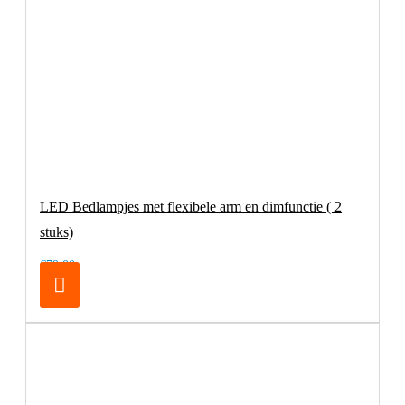
LED Bedlampjes met flexibele arm en dimfunctie ( 2
stuks)
€79,00