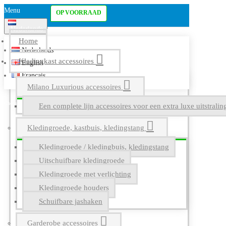
Menu
OP VOORRAAD
Nederlands
Home
Nederlands
Kledingkast accessoires
English
Français
Milano Luxurious accessoires
Een complete lijn accessoires voor een extra luxe uitstrali
Kledingroede, kastbuis, kledingstang
Kledingroede / kledingbuis, kledingstang
Uitschuifbare kledingroede
Kledingroede met verlichting
Kledingroede houders
Schuifbare jashaken
Garderobe accessoires