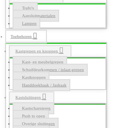
Trafo's
Aansluitmaterialen
Lampen
Toebehoren
Kastgrepen en knoppen
Kast- en meubelgrepen
Schuifdeurkommen / inlaat-grepen
Kastknoppen
Handdoekhaak / Jashaak
Kastsluitingen
Kastscharnieren
Push to open
Overige sluitingen