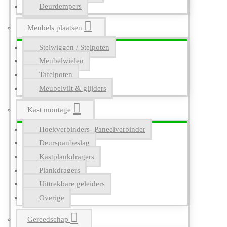
Deurdempers
Meubels plaatsen
Stelwiggen / Stelpoten
Meubelwielen
Tafelpoten
Meubelvilt & glijders
Kast montage
Hoekverbinders- Paneelverbinder
Deurspanbeslag
Kastplankdragers
Plankdragers
Uittrekbare geleiders
Overige
Gereedschap