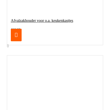
Afvalzakhouder voor o.a. keukenkastjes
€18,95