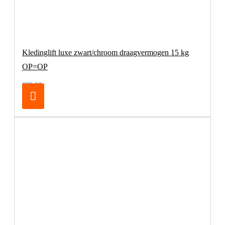
Kledinglift luxe zwart/chroom draagvermogen 15 kg
OP=OP
€69,00