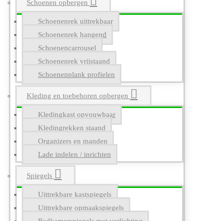
Schoenen opbergen
Schoenenrek uittrekbaar
Schoenenrek hangend
Schoenencarrousel
Schoenenrek vrijstaand
Schoenenplank profielen
Kleding en toebehoren opbergen
Kledingkast opvouwbaar
Kledingrekken staand
Organizers en manden
Lade indelen / inrichten
Spiegels
Uittrekbare kastspiegels
Uittrekbare opmaakspiegels