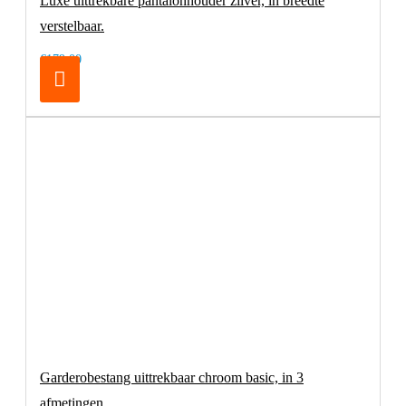
Luxe uittrekbare pantalonhouder zilver, in breedte
verstelbaar.
€179,00
Garderobestang uittrekbaar chroom basic, in 3
afmetingen