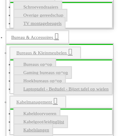
Schroevendraaiers
Overige gereedschap
TV montagebeugels
Bureau & Accessoires
Bureaus & Kleinmeubelen
Bureaus op=op
Gaming bureaus op=op
Hoekbureaus op=op
Laptoptafel - Bedtafel - Bijzet tafel op wielen
Kabelmanagement
Kabeldoorvoeren
Kabelgoot/leidinglijst
Kabelslangen