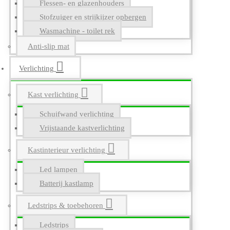
Flessen- en glazenhouders
Stofzuiger en strijkijzer opbergen
Wasmachine - toilet rek
Anti-slip mat
Verlichting
Kast verlichting
Schuifwand verlichting
Vrijstaande kastverlichting
Kastinterieur verlichting
Led lampen
Batterij kastlamp
Ledstrips & toebehoren
Ledstrips