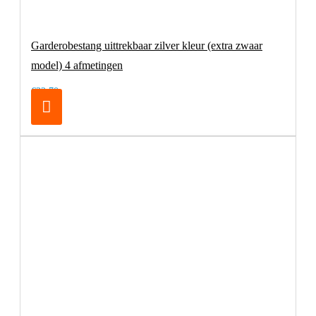
Garderobestang uittrekbaar zilver kleur (extra zwaar
model) 4 afmetingen
€32,70