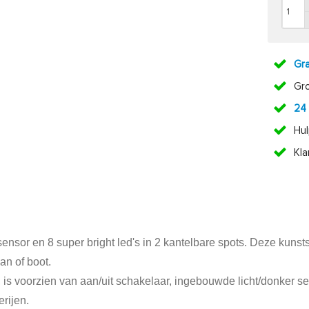
Gra
Gr
24
Hul
Kl
r en 8 super bright led's in 2 kantelbare spots. Deze kunststo
an of boot.
, is voorzien van aan/uit schakelaar, ingebouwde licht/donker
erijen.