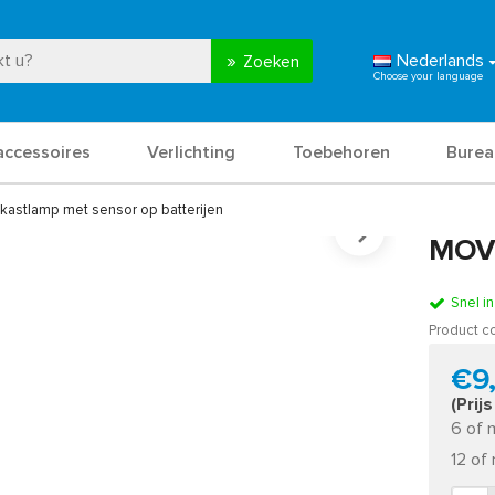
Nederlands
Zoeken
accessoires
Verlichting
Toebehoren
Burea
 kastlamp met sensor op batterijen
MOV
Snel i
Product c
€9
(Prij
6 of 
12 of