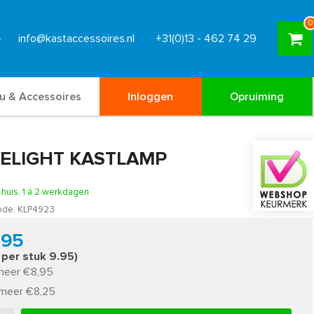
0
info@kastaccessoires.nl
+31(0)13 - 462 74 29
u & Accessoires
Inloggen
Opruiming
ELIGHT KASTLAMP
n huis, 1 á 2 werkdagen
ode:
KLP4923
,95
s per stuk 9.95)
meer €8,95
 meer €8,25