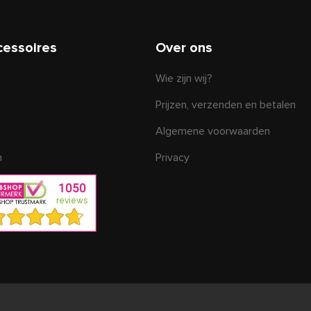
cessoires
Over ons
Wie zijn wij?
Prijzen, verzenden en betalen
Algemene voorwaarden
n
Privacy