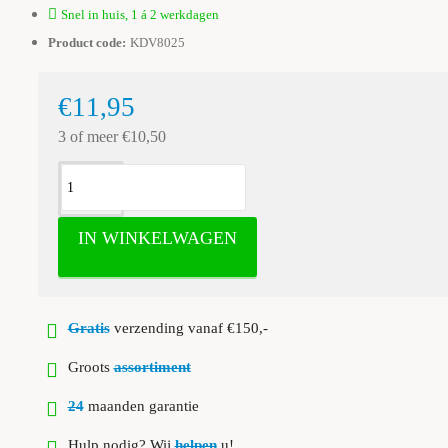
Snel in huis, 1 á 2 werkdagen
Product code:
KDV8025
€11,95
3 of meer €10,50
IN WINKELWAGEN
Gratis
verzending vanaf €150,-
Groots
assortiment
24
maanden garantie
Hulp nodig? Wij
helpen
u!