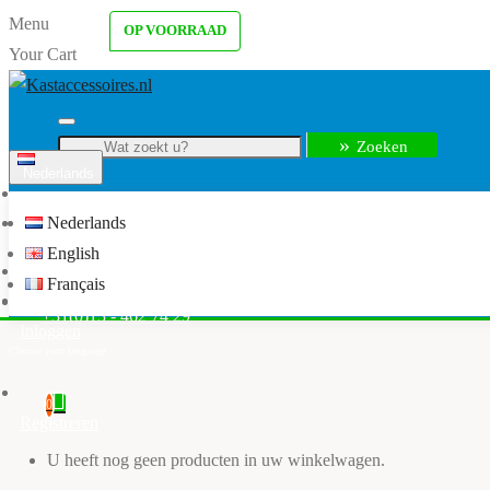
Menu
OP VOORRAAD
Your Cart
Zoeken
Nederlands
Menu
Nederlands
info@kastaccessoires.nl
English
Home
Français
Kledingkast accessoires
+31(0)13 - 462 74 29
Inloggen
0
Registreren
U heeft nog geen producten in uw winkelwagen.