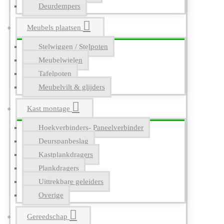
Deurdempers
Meubels plaatsen
Stelwiggen / Stelpoten
Meubelwielen
Tafelpoten
Meubelvilt & glijders
Kast montage
Hoekverbinders- Paneelverbinder
Deurspanbeslag
Kastplankdragers
Plankdragers
Uittrekbare geleiders
Overige
Gereedschap