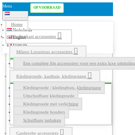
Menu
OP VOORRAAD
Nederlands
Home
Nederlands
Kledingkast accessoires
English
Français
Milano Luxurious accessoires
Een complete lijn accessoires voor een extra luxe uitstrali
Kledingroede, kastbuis, kledingstang
Kledingroede / kledingbuis, kledingstang
Uitschuifbare kledingroede
Kledingroede met verlichting
Kledingroede houders
Schuifbare jashaken
Garderobe accessoires