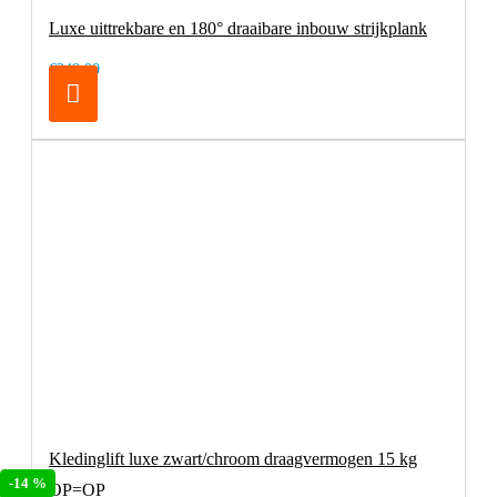
Luxe uittrekbare en 180° draaibare inbouw strijkplank
€249,00
Kledinglift luxe zwart/chroom draagvermogen 15 kg
-14 %
OP=OP