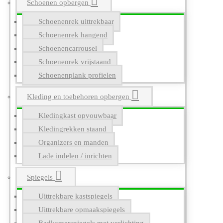
Schoenen opbergen
Schoenenrek uittrekbaar
Schoenenrek hangend
Schoenencarrousel
Schoenenrek vrijstaand
Schoenenplank profielen
Kleding en toebehoren opbergen
Kledingkast opvouwbaar
Kledingrekken staand
Organizers en manden
Lade indelen / inrichten
Spiegels
Uittrekbare kastspiegels
Uittrekbare opmaakspiegels