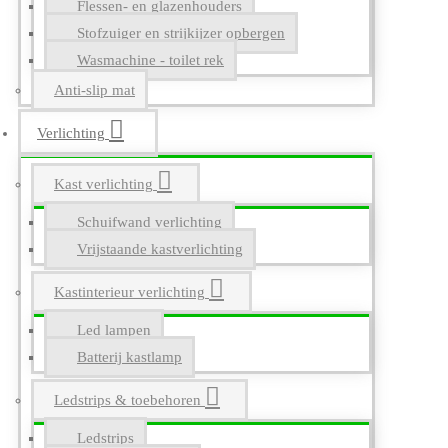
Flessen- en glazenhouders
Stofzuiger en strijkijzer opbergen
Wasmachine - toilet rek
Anti-slip mat
Verlichting
Kast verlichting
Schuifwand verlichting
Vrijstaande kastverlichting
Kastinterieur verlichting
Led lampen
Batterij kastlamp
Ledstrips & toebehoren
Ledstrips