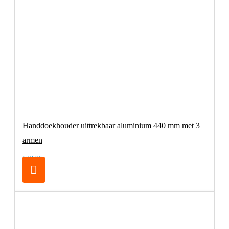
Handdoekhouder uittrekbaar aluminium 440 mm met 3
armen
€32,95