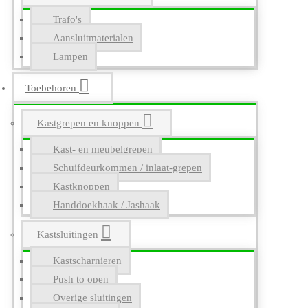
Trafo's
Aansluitmaterialen
Lampen
Toebehoren
Kastgrepen en knoppen
Kast- en meubelgrepen
Schuifdeurkommen / inlaat-grepen
Kastknoppen
Handdoekhaak / Jashaak
Kastsluitingen
Kastscharnieren
Push to open
Overige sluitingen