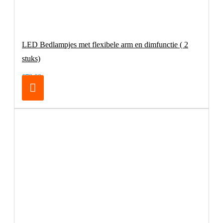
LED Bedlampjes met flexibele arm en dimfunctie ( 2
stuks)
€79,00