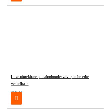
Luxe uittrekbare pantalonhouder zilver, in breedte
verstelbaar.
€179,00