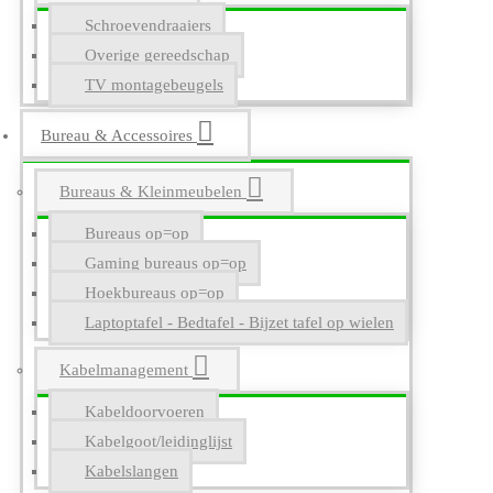
Schroevendraaiers
Overige gereedschap
TV montagebeugels
Bureau & Accessoires
Bureaus & Kleinmeubelen
Bureaus op=op
Gaming bureaus op=op
Hoekbureaus op=op
Laptoptafel - Bedtafel - Bijzet tafel op wielen
Kabelmanagement
Kabeldoorvoeren
Kabelgoot/leidinglijst
Kabelslangen