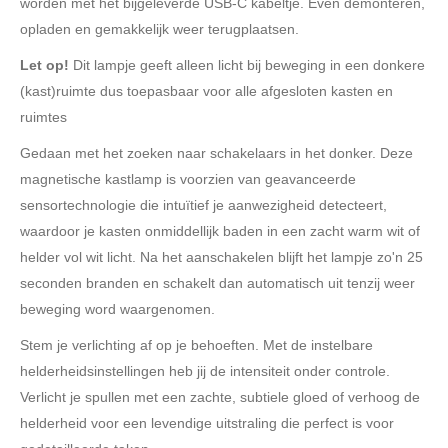
worden met het bijgeleverde USB-C kabeltje. Even demonteren,
opladen en gemakkelijk weer terugplaatsen.
Let op!
Dit lampje geeft alleen licht bij beweging in een donkere
(kast)ruimte dus toepasbaar voor alle afgesloten kasten en
ruimtes
Gedaan met het zoeken naar schakelaars in het donker. Deze
magnetische kastlamp is voorzien van geavanceerde
sensortechnologie die intuïtief je aanwezigheid detecteert,
waardoor je kasten onmiddellijk baden in een zacht warm wit of
helder vol wit licht. Na het aanschakelen blijft het lampje zo'n 25
seconden branden en schakelt dan automatisch uit tenzij weer
beweging word waargenomen.
Stem je verlichting af op je behoeften. Met de instelbare
helderheidsinstellingen heb jij de intensiteit onder controle.
Verlicht je spullen met een zachte, subtiele gloed of verhoog de
helderheid voor een levendige uitstraling die perfect is voor