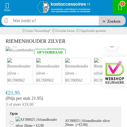
0
Zoeken
Gratis Verzending*
Grootste keuze
Uitgebreide garantie
RIEMENHOUDER ZILVER
OP VOORRAAD
Product code:
RU390962
Snel in huis, 1 á 2 werkdagen
€21,95
(Prijs per stuk 21.95)
3 of meer €19,00
Optie
AF390025 | Afstandhouder zilver
20mm
(+€3,90)