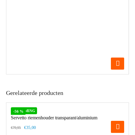
Gerelateerde producten
OPRUIMING
-56 %
Servetto riemenhouder transparant/aluminium
€35,00
€79,95