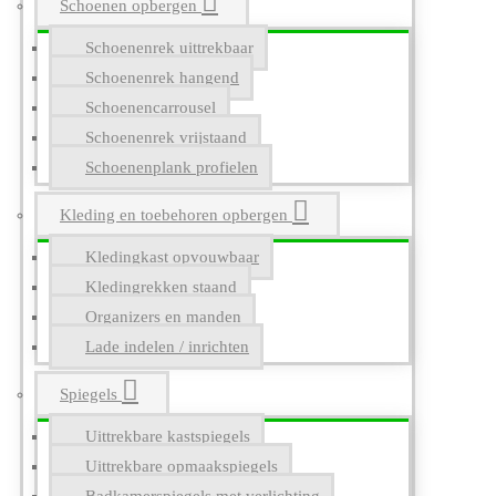
Schoenen opbergen
Schoenenrek uittrekbaar
Schoenenrek hangend
Schoenencarrousel
Schoenenrek vrijstaand
Schoenenplank profielen
Kleding en toebehoren opbergen
Kledingkast opvouwbaar
Kledingrekken staand
Organizers en manden
Lade indelen / inrichten
Spiegels
Uittrekbare kastspiegels
Uittrekbare opmaakspiegels