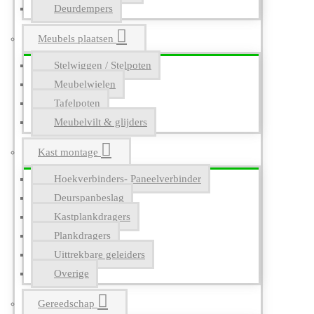
Deurdempers
Meubels plaatsen
Stelwiggen / Stelpoten
Meubelwielen
Tafelpoten
Meubelvilt & glijders
Kast montage
Hoekverbinders- Paneelverbinder
Deurspanbeslag
Kastplankdragers
Plankdragers
Uittrekbare geleiders
Overige
Gereedschap