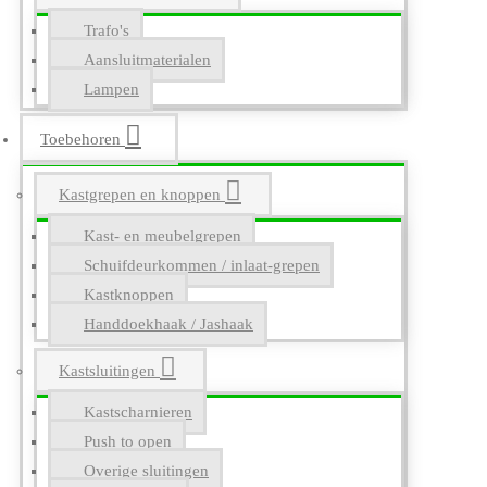
Trafo's
Aansluitmaterialen
Lampen
Toebehoren
Kastgrepen en knoppen
Kast- en meubelgrepen
Schuifdeurkommen / inlaat-grepen
Kastknoppen
Handdoekhaak / Jashaak
Kastsluitingen
Kastscharnieren
Push to open
Overige sluitingen