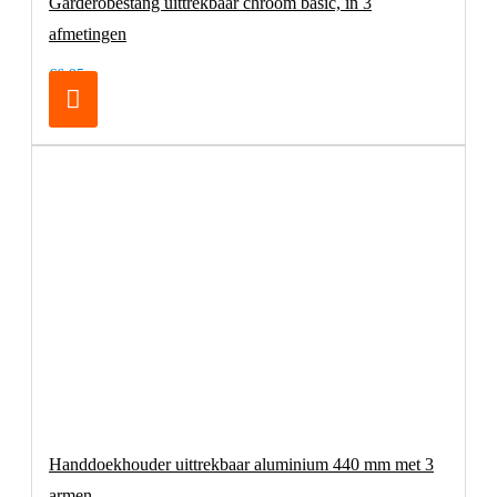
Garderobestang uittrekbaar chroom basic, in 3
afmetingen
€6,95
Handdoekhouder uittrekbaar aluminium 440 mm met 3
armen