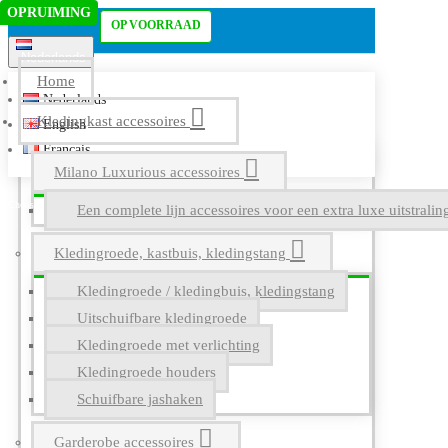
OPRUIMING
Menu
OP VOORRAAD
Nederlands
Home
Nederlands
Kledingkast accessoires
English
Français
Milano Luxurious accessoires
Een complete lijn accessoires voor een extra luxe uitstrali
Kledingroede, kastbuis, kledingstang
Kledingroede / kledingbuis, kledingstang
Uitschuifbare kledingroede
Kledingroede met verlichting
Kledingroede houders
Schuifbare jashaken
Garderobe accessoires