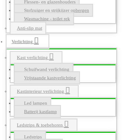
Flessen- en glazenhouders
Stofzuiger en strijkijzer opbergen
Wasmachine - toilet rek
Anti-slip mat
Verlichting
Kast verlichting
Schuifwand verlichting
Vrijstaande kastverlichting
Kastinterieur verlichting
Led lampen
Batterij kastlamp
Ledstrips & toebehoren
Ledstrips