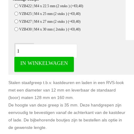
VZB422 | M4 x 22.5 mm (2 stuks )
(+€0,40)
VZB425 | M4 x 25 mm (2 stuks )
(+€0,40)
VZB427 | M4 x 27 mm (2 stuks )
(+€0,40)
VZB430 | M4 x 30 mm ( 2stuks )
(+€0,40)
Omschrijving
IN WINKELWAGEN
Staafgreep RVS-look - Staafgrepen
Stalen staafgreep t.b.v. kastdeuren en laden in een RVS-look
met een diameter van 12 mm en leverbaar de standaard
(boor) maten 128 mm en 160 mm.
De hoogte van deze greep is 35 mm. Deze handgrepen zijn
eenvoudig te bevestigen vanaf de achterkant van de kastdeur
of lade. De bijbehorende boutjes zijn te bestellen als optie in
de gewenste lengte.