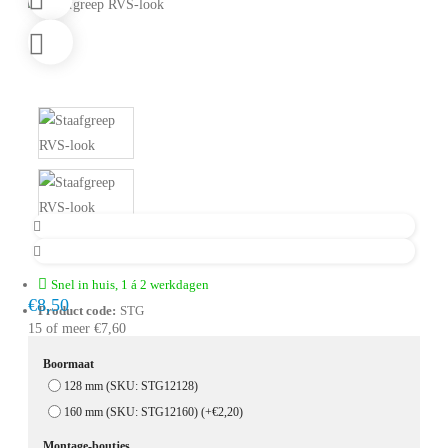
Snel in huis, 1 á 2 werkdagen
€8,50
Product code:
STG
15 of meer €7,60
Boormaat
128 mm (SKU: STG12128)
160 mm (SKU: STG12160)
(+€2,20)
Montage-boutjes