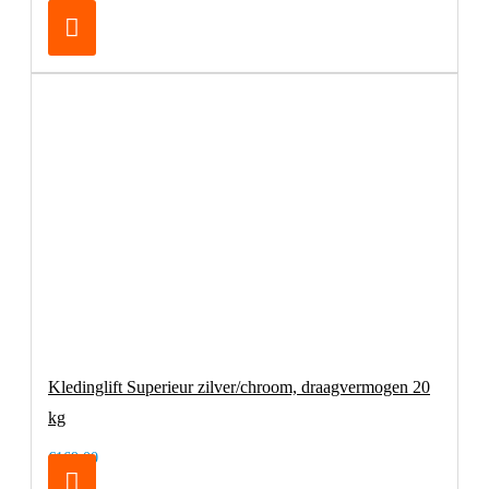
€8,25
Kledinglift Superieur zilver/chroom, draagvermogen 20
kg
€169,00