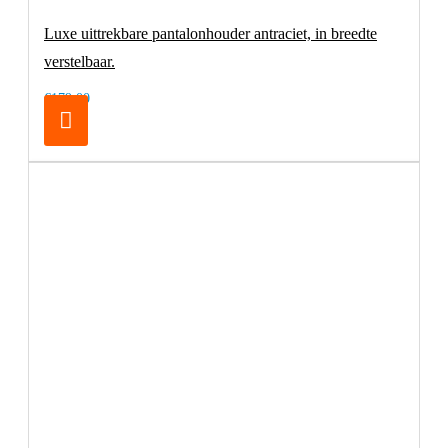
Luxe uittrekbare pantalonhouder antraciet, in breedte
verstelbaar.
€179,00