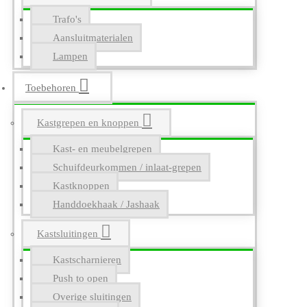
Trafo's
Aansluitmaterialen
Lampen
Toebehoren
Kastgrepen en knoppen
Kast- en meubelgrepen
Schuifdeurkommen / inlaat-grepen
Kastknoppen
Handdoekhaak / Jashaak
Kastsluitingen
Kastscharnieren
Push to open
Overige sluitingen