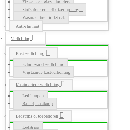
Flessen- en glazenhouders
Stofzuiger en strijkijzer opbergen
Wasmachine - toilet rek
Anti-slip mat
Verlichting
Kast verlichting
Schuifwand verlichting
Vrijstaande kastverlichting
Kastinterieur verlichting
Led lampen
Batterij kastlamp
Ledstrips & toebehoren
Ledstrips