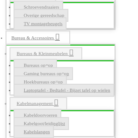
Schroevendraaiers
Overige gereedschap
TV montagebeugels
Bureau & Accessoires
Bureaus & Kleinmeubelen
Bureaus op=op
Gaming bureaus op=op
Hoekbureaus op=op
Laptoptafel - Bedtafel - Bijzet tafel op wielen
Kabelmanagement
Kabeldoorvoeren
Kabelgoot/leidinglijst
Kabelslangen