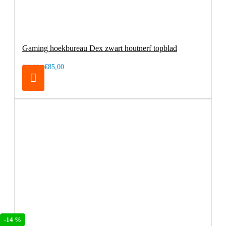
Gaming hoekbureau Dex zwart houtnerf topblad
€85,00
€99,00
-14 %