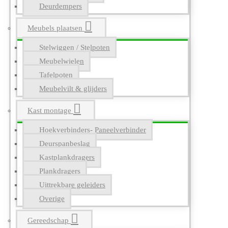
Deurdempers
Meubels plaatsen
Stelwiggen / Stelpoten
Meubelwielen
Tafelpoten
Meubelvilt & glijders
Kast montage
Hoekverbinders- Paneelverbinder
Deurspanbeslag
Kastplankdragers
Plankdragers
Uittrekbare geleiders
Overige
Gereedschap