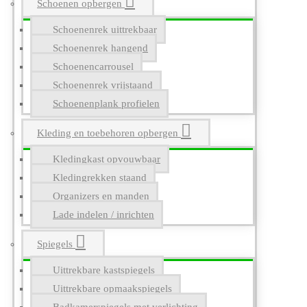
Schoenen opbergen
Schoenenrek uittrekbaar
Schoenenrek hangend
Schoenencarrousel
Schoenenrek vrijstaand
Schoenenplank profielen
Kleding en toebehoren opbergen
Kledingkast opvouwbaar
Kledingrekken staand
Organizers en manden
Lade indelen / inrichten
Spiegels
Uittrekbare kastspiegels
Uittrekbare opmaakspiegels