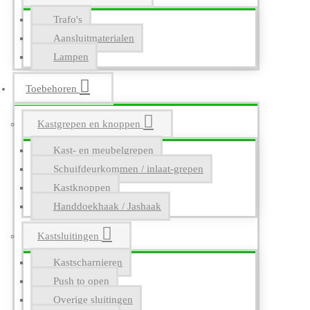
Trafo's
Aansluitmaterialen
Lampen
Toebehoren
Kastgrepen en knoppen
Kast- en meubelgrepen
Schuifdeurkommen / inlaat-grepen
Kastknoppen
Handdoekhaak / Jashaak
Kastsluitingen
Kastscharnieren
Push to open
Overige sluitingen