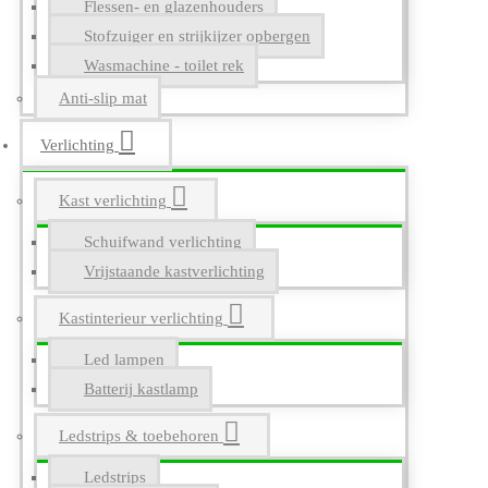
Flessen- en glazenhouders
Stofzuiger en strijkijzer opbergen
Wasmachine - toilet rek
Anti-slip mat
Verlichting
Kast verlichting
Schuifwand verlichting
Vrijstaande kastverlichting
Kastinterieur verlichting
Led lampen
Batterij kastlamp
Ledstrips & toebehoren
Ledstrips