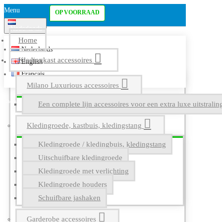
Menu
OP VOORRAAD
Nederlands
Home
Nederlands
Kledingkast accessoires
English
Français
Milano Luxurious accessoires
Een complete lijn accessoires voor een extra luxe uitstrali
Kledingroede, kastbuis, kledingstang
Kledingroede / kledingbuis, kledingstang
Uitschuifbare kledingroede
Kledingroede met verlichting
Kledingroede houders
Schuifbare jashaken
Garderobe accessoires