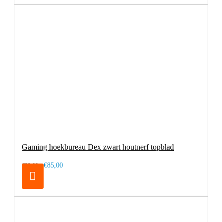
Gaming hoekbureau Dex zwart houtnerf topblad
€85,00
€99,00