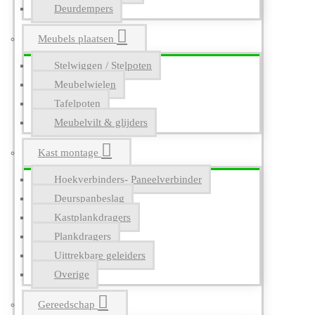
Deurdempers
Meubels plaatsen
Stelwiggen / Stelpoten
Meubelwielen
Tafelpoten
Meubelvilt & glijders
Kast montage
Hoekverbinders- Paneelverbinder
Deurspanbeslag
Kastplankdragers
Plankdragers
Uittrekbare geleiders
Overige
Gereedschap