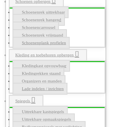
Schoenen opbergen
Schoenenrek uittrekbaar
Schoenenrek hangend
Schoenencarrousel
Schoenenrek vrijstaand
Schoenenplank profielen
Kleding en toebehoren opbergen
Kledingkast opvouwbaar
Kledingrekken staand
Organizers en manden
Lade indelen / inrichten
Spiegels
Uittrekbare kastspiegels
Uittrekbare opmaakspiegels